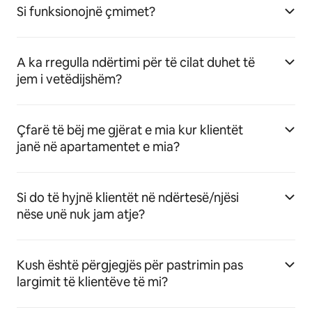
Si funksionojnë çmimet?
A ka rregulla ndërtimi për të cilat duhet të
jem i vetëdijshëm?
Çfarë të bëj me gjërat e mia kur klientët
janë në apartamentet e mia?
Si do të hyjnë klientët në ndërtesë/njësi
nëse unë nuk jam atje?
Kush është përgjegjës për pastrimin pas
largimit të klientëve të mi?