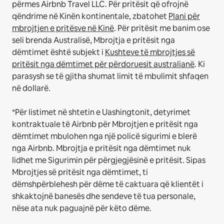
përmes Airbnb Travel LLC.
Për pritësit që ofrojnë
qëndrime në Kinën kontinentale, zbatohet
Plani për
mbrojtjen e pritësve në Kinë
.
Për pritësit me banim ose
seli brenda Australisë, Mbrojtja e pritësit nga
dëmtimet është subjekt i
Kushteve të mbrojtjes së
pritësit nga dëmtimet për përdoruesit australianë
. Ki
parasysh se të gjitha shumat limit të mbulimit shfaqen
në dollarë.
*Për listimet në shtetin e Uashingtonit, detyrimet
kontraktuale të Airbnb për Mbrojtjen e pritësit nga
dëmtimet mbulohen nga një policë sigurimi e blerë
nga Airbnb. Mbrojtja e pritësit nga dëmtimet nuk
lidhet me Sigurimin për përgjegjësinë e pritësit. Sipas
Mbrojtjes së pritësit nga dëmtimet, ti
dëmshpërblehesh për dëme të caktuara që klientët i
shkaktojnë banesës dhe sendeve të tua personale,
nëse ata nuk paguajnë për këto dëme.