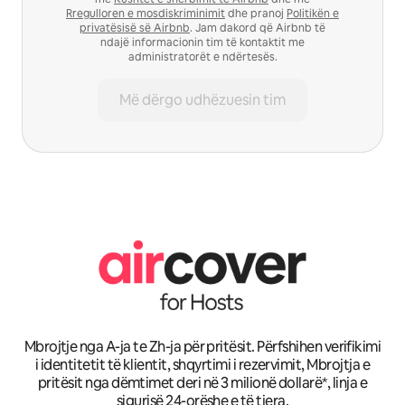
Rregulloren e mosdiskriminimit
dhe pranoj
Politikën e
privatësisë së Airbnb
. Jam dakord që Airbnb të
ndajë informacionin tim të kontaktit me
administratorët e ndërtesës.
Më dërgo udhëzuesin tim
Mbrojtje nga A-ja te Zh-ja për pritësit. Përfshihen verifikimi
i identitetit të klientit, shqyrtimi i rezervimit, Mbrojtja e
pritësit nga dëmtimet deri në 3 milionë dollarë*, linja e
sigurisë 24-orëshe e të tjera.