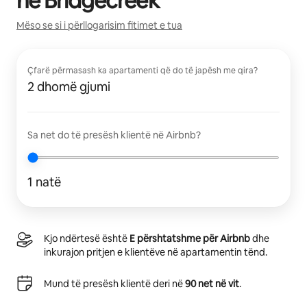
në
Bridgecreek
Mëso se si i përllogarisim fitimet e tua
Çfarë përmasash ka apartamenti që do të japësh me qira?
2 dhomë gjumi
Sa net do të presësh klientë në Airbnb?
1 natë
Kjo ndërtesë është
E përshtatshme për Airbnb
dhe
inkurajon pritjen e klientëve në apartamentin tënd.
Mund të presësh klientë deri në
90 net në vit
.