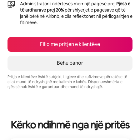
Administratori i ndërtesës merr një pagesë prej
Pjesa e
të ardhurave prej 20%
për shlyerjet e pagesave që të
janë bërë në Airbnb, e cila reflektohet në përllogaritjen e
fitimeve.
Fillo me pritjen e klientëve
Bëhu banor
Pritja e klientëve është subjekt i ligjeve dhe kufizimeve përkatëse të
cilat mund të ndryshojnë me kalimin e kohës. Disponueshmëria e
njësisë nuk është e garantuar dhe mund të ndryshojë.
Fitimet e tua të mundshme janë $1434 në muaj
Kërko ndihmë nga një pritës