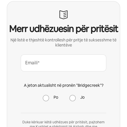
Merr udhëzuesin për pritësit
Një listë e thjeshtë kontrollesh për pritje të suksesshme të
klientëve
Emaili*
A jeton aktualisht në pronën "Bridgecreek"?
Po
Jo
Duke kërkuar këtë udhëzues për pritësit, pajtohem
me
Kushtet e shërbimit të Airbnb
dhe me