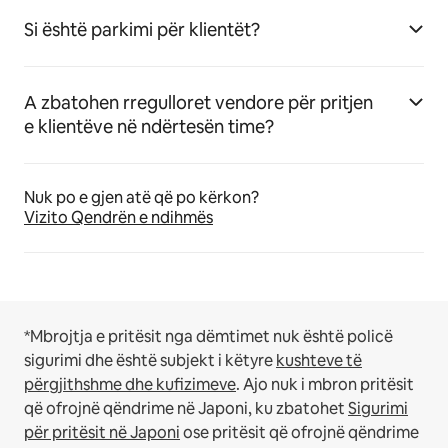
Si është parkimi për klientët?
A zbatohen rregulloret vendore për pritjen
e klientëve në ndërtesën time?
Nuk po e gjen atë që po kërkon?
Vizito Qendrën e ndihmës
*Mbrojtja e pritësit nga dëmtimet nuk është policë
sigurimi dhe është subjekt i këtyre
kushteve të
përgjithshme dhe kufizimeve
.
Ajo nuk i mbron pritësit
që ofrojnë qëndrime në Japoni, ku zbatohet
Sigurimi
për pritësit në Japoni
ose pritësit që ofrojnë qëndrime