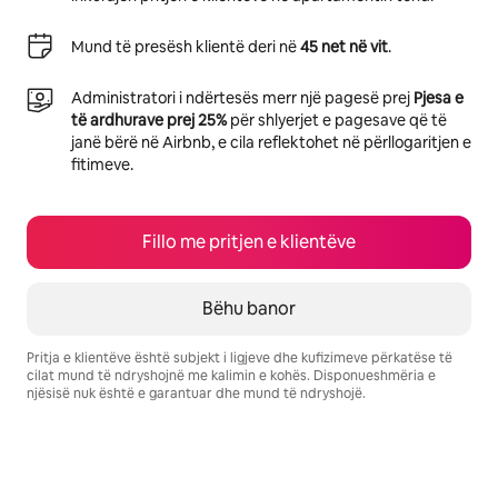
Mund të presësh klientë deri në
45 net në vit
.
Administratori i ndërtesës merr një pagesë prej
Pjesa e
të ardhurave prej 25%
për shlyerjet e pagesave që të
janë bërë në Airbnb, e cila reflektohet në përllogaritjen e
fitimeve.
Fillo me pritjen e klientëve
Bëhu banor
Pritja e klientëve është subjekt i ligjeve dhe kufizimeve përkatëse të
cilat mund të ndryshojnë me kalimin e kohës. Disponueshmëria e
njësisë nuk është e garantuar dhe mund të ndryshojë.
Fitimet e tua të mundshme janë $523 në muaj