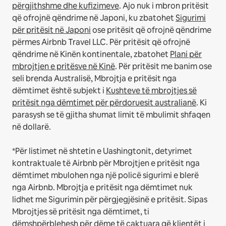
përgjithshme dhe kufizimeve
.
Ajo nuk i mbron pritësit
që ofrojnë qëndrime në Japoni, ku zbatohet
Sigurimi
për pritësit në Japoni
ose pritësit që ofrojnë qëndrime
përmes Airbnb Travel LLC.
Për pritësit që ofrojnë
qëndrime në Kinën kontinentale, zbatohet
Plani për
mbrojtjen e pritësve në Kinë
.
Për pritësit me banim ose
seli brenda Australisë, Mbrojtja e pritësit nga
dëmtimet është subjekt i
Kushteve të mbrojtjes së
pritësit nga dëmtimet për përdoruesit australianë
. Ki
parasysh se të gjitha shumat limit të mbulimit shfaqen
në dollarë.
*Për listimet në shtetin e Uashingtonit, detyrimet
kontraktuale të Airbnb për Mbrojtjen e pritësit nga
dëmtimet mbulohen nga një policë sigurimi e blerë
nga Airbnb. Mbrojtja e pritësit nga dëmtimet nuk
lidhet me Sigurimin për përgjegjësinë e pritësit. Sipas
Mbrojtjes së pritësit nga dëmtimet, ti
dëmshpërblehesh për dëme të caktuara që klientët i