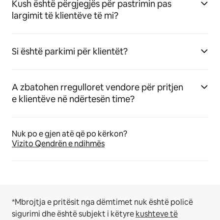
Kush është përgjegjës për pastrimin pas
largimit të klientëve të mi?
Si është parkimi për klientët?
A zbatohen rregulloret vendore për pritjen
e klientëve në ndërtesën time?
Nuk po e gjen atë që po kërkon?
Vizito Qendrën e ndihmës
*Mbrojtja e pritësit nga dëmtimet nuk është policë
sigurimi dhe është subjekt i këtyre
kushteve të