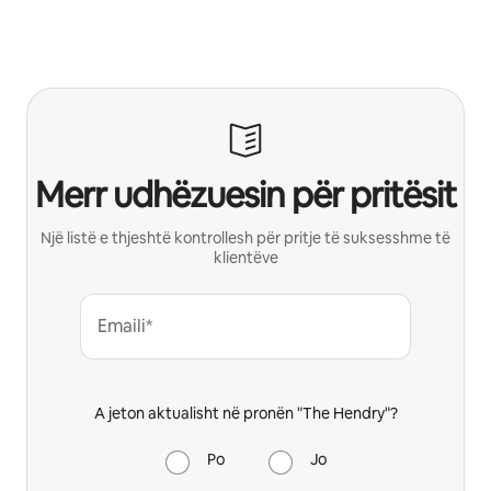
Merr udhëzuesin për pritësit
Një listë e thjeshtë kontrollesh për pritje të suksesshme të
klientëve
Emaili*
A jeton aktualisht në pronën "The Hendry"?
Po
Jo