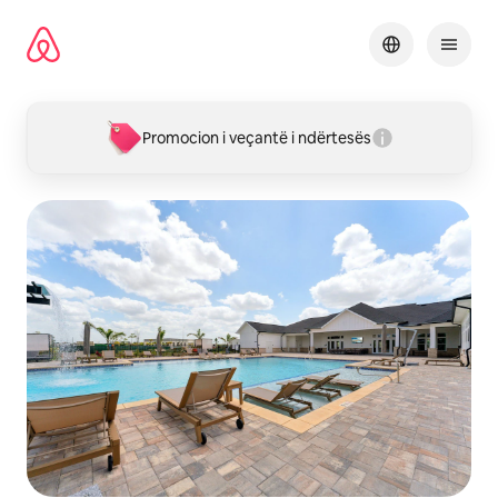
Kalo
te
përmbajtja
Promocion i veçantë i ndërtesës