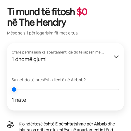
Ti mund të fitosh
$
0
në
The Hendry
Mëso se si i përllogarisim fitimet e tua
Çfarë përmasash ka apartamenti që do të japësh me qira?
1 dhomë gjumi
Sa net do të presësh klientë në Airbnb?
1 natë
Kjo ndërtesë është
E përshtatshme për Airbnb
dhe
inkurajon pritjen e klientëve në apartamentin tënd.