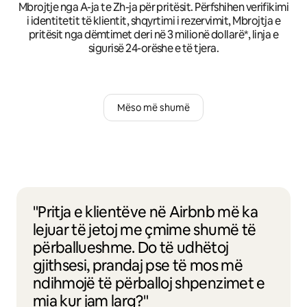
Mbrojtje nga A-ja te Zh-ja për pritësit. Përfshihen verifikimi
i identitetit të klientit, shqyrtimi i rezervimit, Mbrojtja e
pritësit nga dëmtimet deri në 3 milionë dollarë*, linja e
sigurisë 24-orëshe e të tjera.
Mëso më shumë
"Pritja e klientëve në Airbnb më ka
lejuar të jetoj me çmime shumë të
përballueshme. Do të udhëtoj
gjithsesi, prandaj pse të mos më
ndihmojë të përballoj shpenzimet e
mia kur jam larg?"