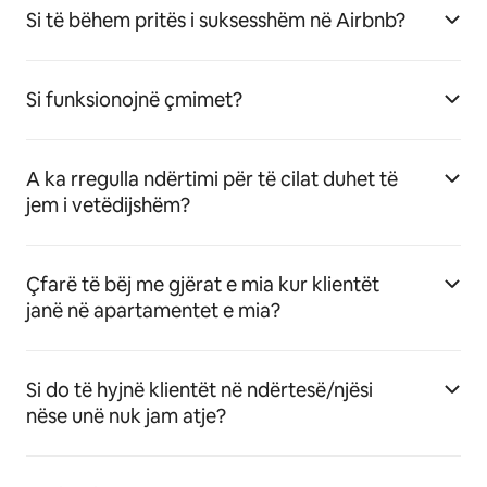
Si të bëhem pritës i suksesshëm në Airbnb?
Si funksionojnë çmimet?
A ka rregulla ndërtimi për të cilat duhet të
jem i vetëdijshëm?
Çfarë të bëj me gjërat e mia kur klientët
janë në apartamentet e mia?
Si do të hyjnë klientët në ndërtesë/njësi
nëse unë nuk jam atje?