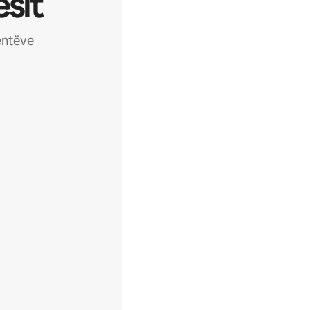
sit
ientëve