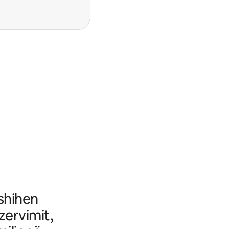
fshihen
ezervimit,