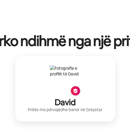
rko ndihmë nga një pri
David
Pritës me përvojë
dhe banor në
Greystar