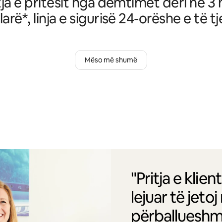
ja e pritësit nga dëmtimet deri në 3 
larë*, linja e sigurisë 24-orëshe e të tj
Mëso më shumë
"Pritja e kli
lejuar të jet
përballueshm