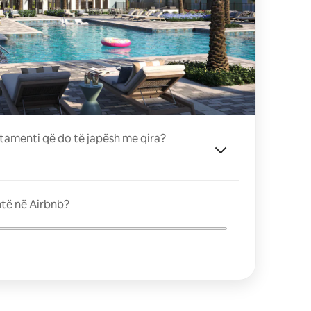
tamenti që do të japësh me qira?
ntë në Airbnb?