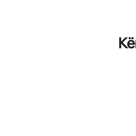
Fitimet e tua të mundshme janë $484 në muaj
Kë