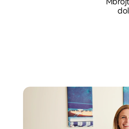
Mbrojt
dol