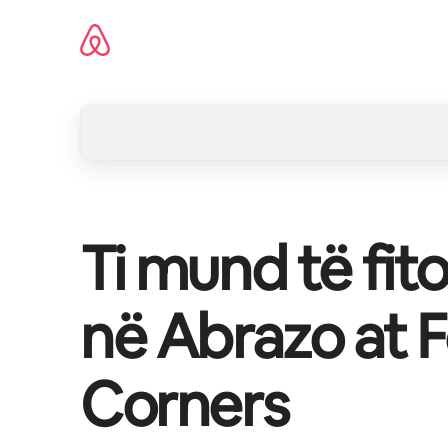
Kalo
te
përmbajtja
Ti mund të fit
në
Abrazo at 
Corners