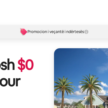
Promocion i veçantë i ndërtesës
osh
$
0
Four