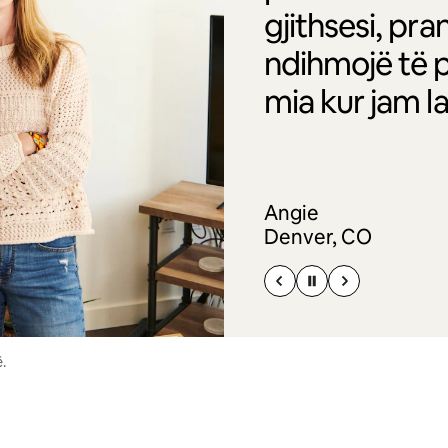
gjithsesi, pr
ndihmojë të p
mia kur jam l
Angie
Denver, CO
.