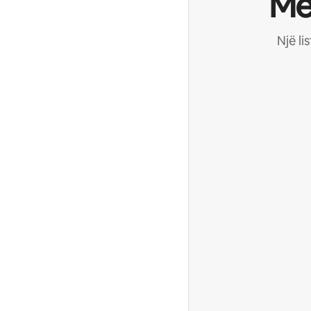
Me
Një li