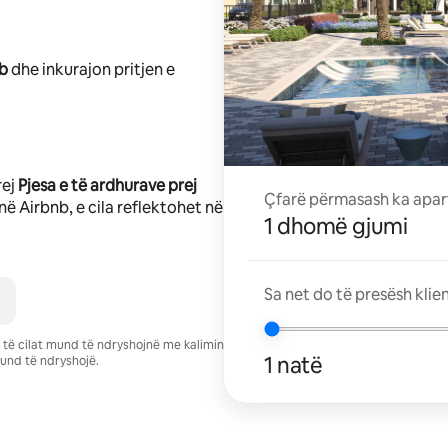
nb
dhe inkurajon pritjen e
rej
Pjesa e të ardhurave prej
Çfarë përmasash ka apar
në Airbnb, e cila reflektohet në
1 dhomë gjumi
Sa net do të presësh klie
se të cilat mund të ndryshojnë me kalimin
1 natë
und të ndryshojë.