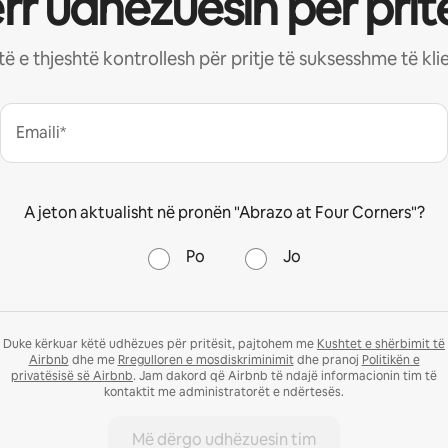
rr udhëzuesin për pritë
stë e thjeshtë kontrollesh për pritje të suksesshme të kl
Emaili*
A jeton aktualisht në pronën "Abrazo at Four Corners"?
Po
Jo
Duke kërkuar këtë udhëzues për pritësit, pajtohem me
Kushtet e shërbimit të
Airbnb
dhe me
Rregulloren e mosdiskriminimit
dhe pranoj
Politikën e
privatësisë së Airbnb
. Jam dakord që Airbnb të ndajë informacionin tim të
kontaktit me administratorët e ndërtesës.
Më dërgo udhëzuesin tim