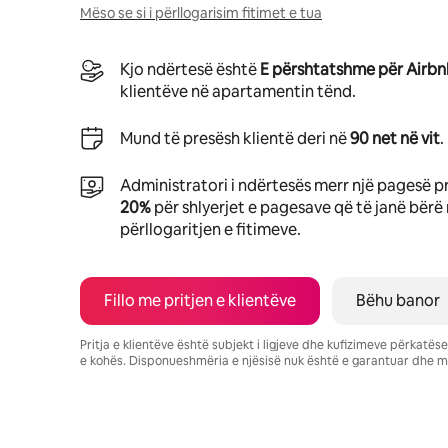
Mëso se si i përllogarisim fitimet e tua
Kjo ndërtesë është
E përshtatshme për Airb
klientëve në apartamentin tënd.
Mund të presësh klientë deri në
90 net në vit
.
Administratori i ndërtesës merr një pagesë p
20%
për shlyerjet e pagesave që të janë bërë 
përllogaritjen e fitimeve.
Fillo me pritjen e klientëve
Bëhu banor
Pritja e klientëve është subjekt i ligjeve dhe kufizimeve përkatë
e kohës. Disponueshmëria e njësisë nuk është e garantuar dhe m