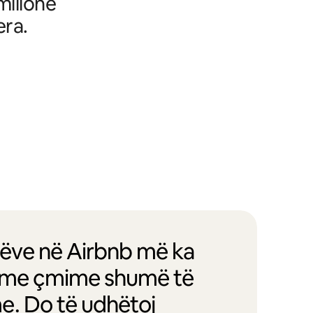
milionë
era.
entëve në Airbnb më ka
oj me çmime shumë të
e. Do të udhëtoj