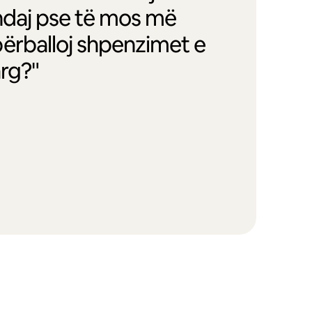
andaj pse të mos më
ërballoj shpenzimet e
arg?"