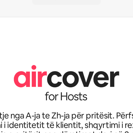
je nga A-ja te Zh-ja për pritësit. Për
i i identitetit të klientit, shqyrtimi i r