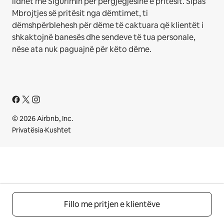
lidhet me Sigurimin për përgjegjësinë e pritësit. Sipas
Mbrojtjes së pritësit nga dëmtimet, ti
dëmshpërblehesh për dëme të caktuara që klientët i
shkaktojnë banesës dhe sendeve të tua personale,
nëse ata nuk paguajnë për këto dëme.
© 2026 Airbnb, Inc.
Privatësia
·
Kushtet
Fillo me pritjen e klientëve