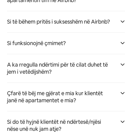
apartamentin tim në Airbnb?
Si të bëhem pritës i suksesshëm në Airbnb?
Si funksionojnë çmimet?
A ka rregulla ndërtimi për të cilat duhet të
jem i vetëdijshëm?
Çfarë të bëj me gjërat e mia kur klientët
janë në apartamentet e mia?
Si do të hyjnë klientët në ndërtesë/njësi
nëse unë nuk jam atje?