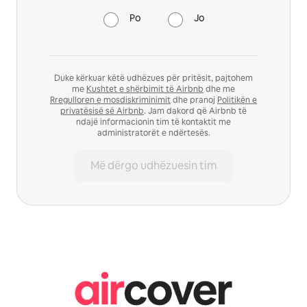
Po
Jo
Duke kërkuar këtë udhëzues për pritësit, pajtohem
me
Kushtet e shërbimit të Airbnb
dhe me
Rregulloren e mosdiskriminimit
dhe pranoj
Politikën e
privatësisë së Airbnb
. Jam dakord që Airbnb të
ndajë informacionin tim të kontaktit me
administratorët e ndërtesës.
Më dërgo udhëzuesin tim