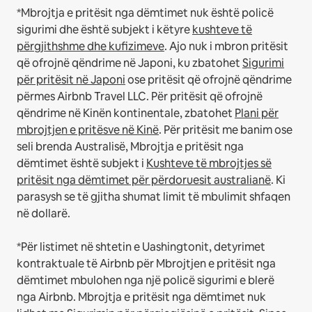
*Mbrojtja e pritësit nga dëmtimet nuk është policë
sigurimi dhe është subjekt i këtyre
kushteve të
përgjithshme dhe kufizimeve
.
Ajo nuk i mbron pritësit
që ofrojnë qëndrime në Japoni, ku zbatohet
Sigurimi
për pritësit në Japoni
ose pritësit që ofrojnë qëndrime
përmes Airbnb Travel LLC.
Për pritësit që ofrojnë
qëndrime në Kinën kontinentale, zbatohet
Plani për
mbrojtjen e pritësve në Kinë
.
Për pritësit me banim ose
seli brenda Australisë, Mbrojtja e pritësit nga
dëmtimet është subjekt i
Kushteve të mbrojtjes së
pritësit nga dëmtimet për përdoruesit australianë
. Ki
parasysh se të gjitha shumat limit të mbulimit shfaqen
në dollarë.
*Për listimet në shtetin e Uashingtonit, detyrimet
kontraktuale të Airbnb për Mbrojtjen e pritësit nga
dëmtimet mbulohen nga një policë sigurimi e blerë
nga Airbnb. Mbrojtja e pritësit nga dëmtimet nuk