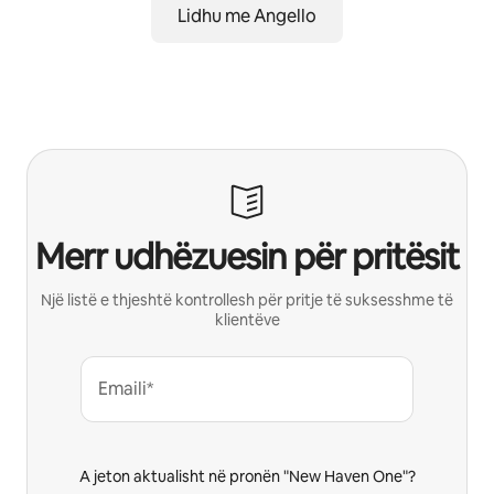
Lidhu me Angello
Merr udhëzuesin për pritësit
Një listë e thjeshtë kontrollesh për pritje të suksesshme të
klientëve
Emaili*
A jeton aktualisht në pronën "New Haven One"?