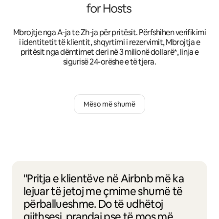
Mbrojtje nga A-ja te Zh-ja për pritësit. Përfshihen verifikimi
i identitetit të klientit, shqyrtimi i rezervimit, Mbrojtja e
pritësit nga dëmtimet deri në 3 milionë dollarë*, linja e
sigurisë 24-orëshe e të tjera.
Mëso më shumë
"Pritja e klientëve në Airbnb më ka
lejuar të jetoj me çmime shumë të
përballueshme. Do të udhëtoj
gjithsesi, prandaj pse të mos më