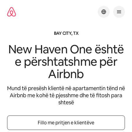
Kalo
te
përmbajtja
BAY CITY, TX
New Haven One
është
e përshtatshme për
Airbnb
Mund të presësh klientë në apartamentin tënd në
Airbnb me kohë të pjesshme dhe të fitosh para
shtesë
Fillo me pritjen e klientëve