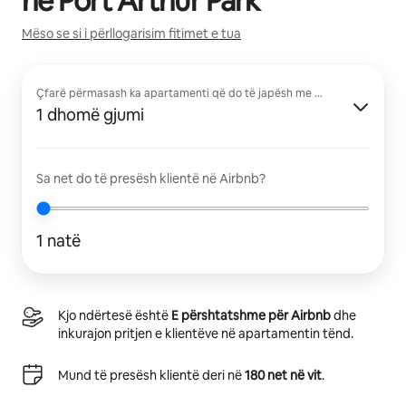
në
Port Arthur Park
Mëso se si i përllogarisim fitimet e tua
Çfarë përmasash ka apartamenti që do të japësh me qira?
1 dhomë gjumi
Sa net do të presësh klientë në Airbnb?
1 natë
Kjo ndërtesë është
E përshtatshme për Airbnb
dhe
inkurajon pritjen e klientëve në apartamentin tënd.
Mund të presësh klientë deri në
180 net në vit
.