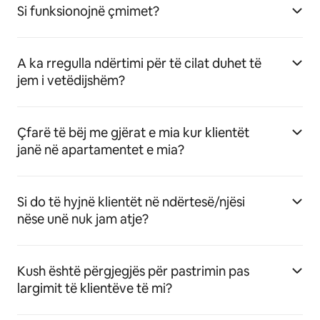
Si funksionojnë çmimet?
A ka rregulla ndërtimi për të cilat duhet të
jem i vetëdijshëm?
Çfarë të bëj me gjërat e mia kur klientët
janë në apartamentet e mia?
Si do të hyjnë klientët në ndërtesë/njësi
nëse unë nuk jam atje?
Kush është përgjegjës për pastrimin pas
largimit të klientëve të mi?