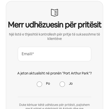
Merr udhëzuesin për pritësit
Një listë e thjeshtë kontrollesh për pritje të suksesshme të
klientëve
Emaili*
A jeton aktualisht në pronën "Port Arthur Park"?
Po
Jo
Duke kërkuar këtë udhëzues për pritësit, pajtohem
me
Kushtet e shërbimit të Airbnb
dhe me