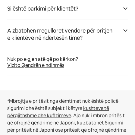
Si është parkimi për klientët?
A zbatohen rregulloret vendore për pritjen
e klientëve në ndërtesën time?
Nuk po e gjen atë që po kërkon?
Vizito Qendrën e ndihmës
*Mbrojtja e pritësit nga dëmtimet nuk është policë
sigurimi dhe është subjekt i këtyre
kushteve të
përgjithshme dhe kufizimeve
.
Ajo nuk i mbron pritësit
që ofrojnë qëndrime në Japoni, ku zbatohet
Sigurimi
për pritësit në Japoni
ose pritësit që ofrojnë qëndrime