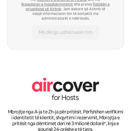
Rregulloren e mosdiskriminimit
dhe pranoj
Politikën e
privatësisë së Airbnb
. Jam dakord që Airbnb të
ndajë informacionin tim të kontaktit me
administratorët e ndërtesës.
Më dërgo udhëzuesin tim
Mbrojtje nga A-ja te Zh-ja për pritësit. Përfshihen verifikimi
i identitetit të klientit, shqyrtimi i rezervimit, Mbrojtja e
pritësit nga dëmtimet deri në 3 milionë dollarë*, linja e
sigurisë 24-orëshe e të tjera.