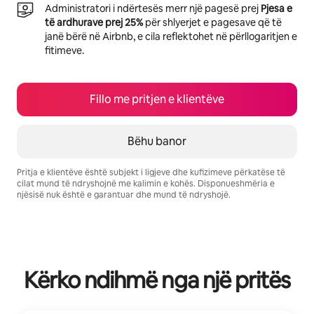
Administratori i ndërtesës merr një pagesë prej
Pjesa e
të ardhurave prej 25%
për shlyerjet e pagesave që të
janë bërë në Airbnb, e cila reflektohet në përllogaritjen e
fitimeve.
Fillo me pritjen e klientëve
Bëhu banor
Pritja e klientëve është subjekt i ligjeve dhe kufizimeve përkatëse të
cilat mund të ndryshojnë me kalimin e kohës. Disponueshmëria e
njësisë nuk është e garantuar dhe mund të ndryshojë.
Fitimet e tua të mundshme janë $431 në muaj
Kërko ndihmë nga një pritës