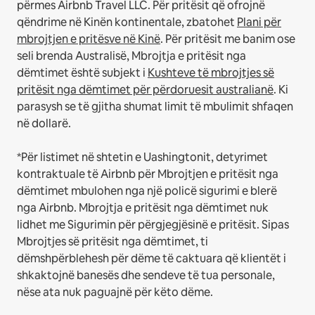
përmes Airbnb Travel LLC.
Për pritësit që ofrojnë
qëndrime në Kinën kontinentale, zbatohet
Plani për
mbrojtjen e pritësve në Kinë
.
Për pritësit me banim ose
seli brenda Australisë, Mbrojtja e pritësit nga
dëmtimet është subjekt i
Kushteve të mbrojtjes së
pritësit nga dëmtimet për përdoruesit australianë
. Ki
parasysh se të gjitha shumat limit të mbulimit shfaqen
në dollarë.
*Për listimet në shtetin e Uashingtonit, detyrimet
kontraktuale të Airbnb për Mbrojtjen e pritësit nga
dëmtimet mbulohen nga një policë sigurimi e blerë
nga Airbnb. Mbrojtja e pritësit nga dëmtimet nuk
lidhet me Sigurimin për përgjegjësinë e pritësit. Sipas
Mbrojtjes së pritësit nga dëmtimet, ti
dëmshpërblehesh për dëme të caktuara që klientët i
shkaktojnë banesës dhe sendeve të tua personale,
nëse ata nuk paguajnë për këto dëme.