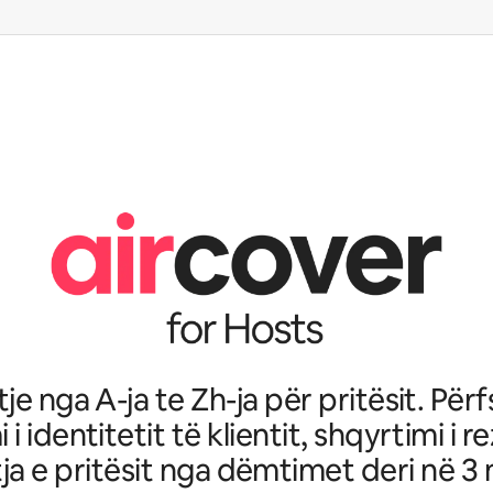
je nga A-ja te Zh-ja për pritësit. Për
i i identitetit të klientit, shqyrtimi i r
ja e pritësit nga dëmtimet deri në 3 