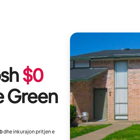
osh
$
0
he Green
nb
dhe inkurajon pritjen e