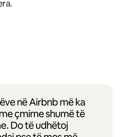
era.
entëve në Airbnb më ka
oj me çmime shumë të
e. Do të udhëtoj
andaj pse të mos më