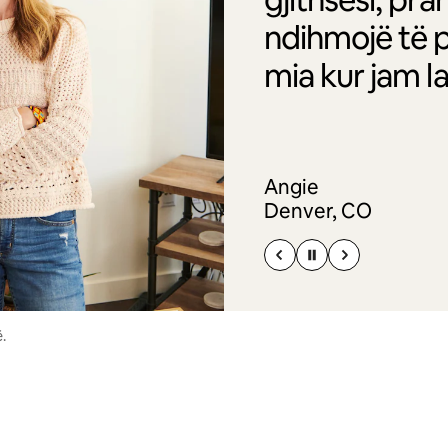
ndihmojë të p
mia kur jam l
Angie
Denver, CO
.