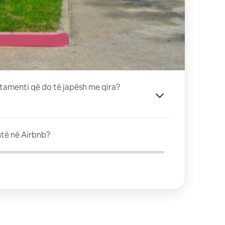
tamenti që do të japësh me qira?
ntë në Airbnb?