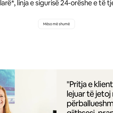
larë*, linja e sigurisë 24-orëshe e të tj
Mëso më shumë
"Pritja e kli
lejuar të jet
përballueshm
gjithsesi, pr