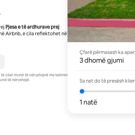
.
rej
Pjesa e të ardhurave prej
në Airbnb, e cila reflektohet në
Çfarë përmasash ka apar
3 dhomë gjumi
se të cilat mund të ndryshojnë me kalimin
und të ndryshojë.
Sa net do të presësh klie
1 natë