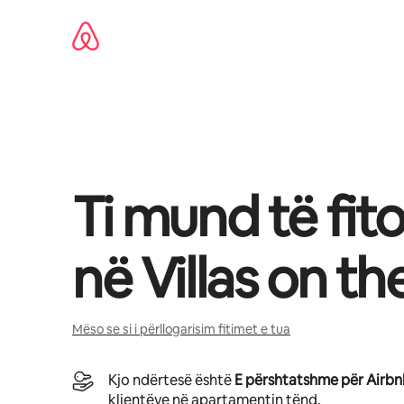
Kalo
te
përmbajtja
Ti mund të fit
në
Villas on t
Mëso se si i përllogarisim fitimet e tua
Kjo ndërtesë është
E përshtatshme për Airb
klientëve në apartamentin tënd.