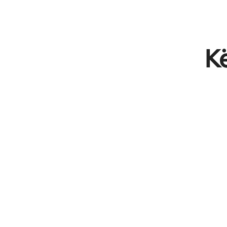
Fitimet e tua të mundshme janë $859 në muaj
Kë