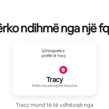
rko ndihmë nga një fq
Tracy
Pritës me përvojë
në
Houston
Tracy mund të të udhëzojë nga