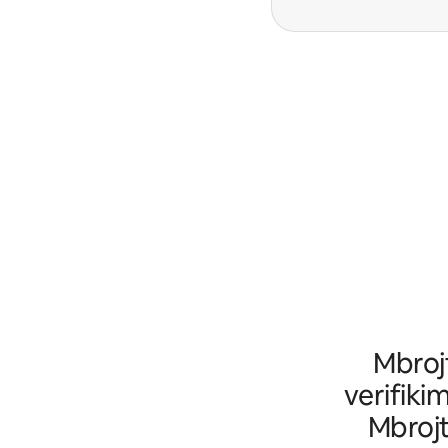
Mbrojt
verifikim
Mbrojt