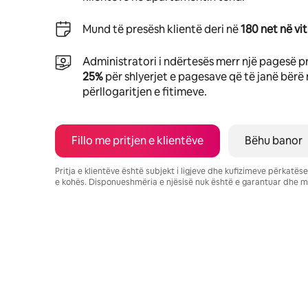
Mund të presësh klientë deri në
180 net në vit
Administratori i ndërtesës merr një pagesë p
25%
për shlyerjet e pagesave që të janë bërë 
përllogaritjen e fitimeve.
Fillo me pritjen e klientëve
Bëhu banor
Pritja e klientëve është subjekt i ligjeve dhe kufizimeve përkatë
e kohës. Disponueshmëria e njësisë nuk është e garantuar dhe m