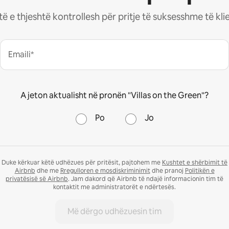
stë e thjeshtë kontrollesh për pritje të suksesshme të kl
Emaili*
A jeton aktualisht në pronën "Villas on the Green"?
Po
Jo
Duke kërkuar këtë udhëzues për pritësit, pajtohem me
Kushtet e shërbimit të
Airbnb
dhe me
Rregulloren e mosdiskriminimit
dhe pranoj
Politikën e
privatësisë së Airbnb
. Jam dakord që Airbnb të ndajë informacionin tim të
kontaktit me administratorët e ndërtesës.
Më dërgo udhëzuesin tim