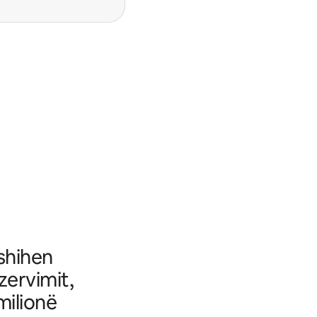
fshihen
ezervimit,
milionë