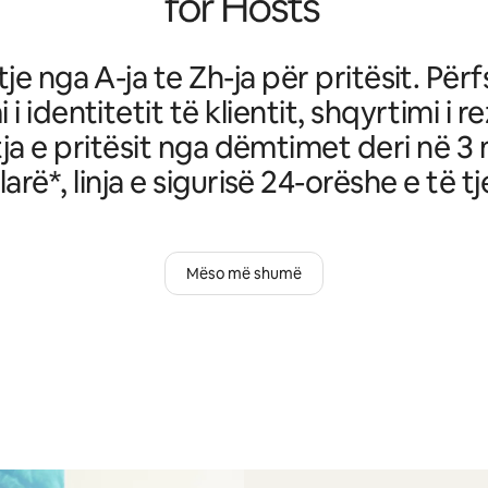
je nga A-ja te Zh-ja për pritësit. Për
i i identitetit të klientit, shqyrtimi i r
ja e pritësit nga dëmtimet deri në 3 
larë*, linja e sigurisë 24-orëshe e të tj
Mëso më shumë