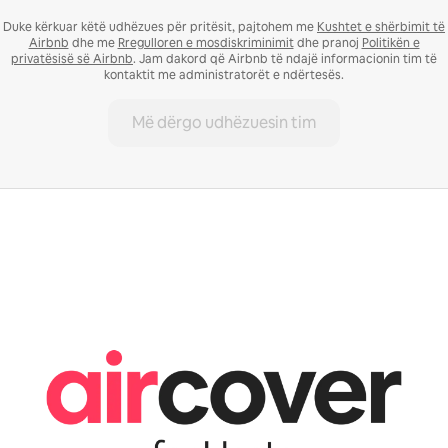
Duke kërkuar këtë udhëzues për pritësit, pajtohem me
Kushtet e shërbimit të
Airbnb
dhe me
Rregulloren e mosdiskriminimit
dhe pranoj
Politikën e
privatësisë së Airbnb
. Jam dakord që Airbnb të ndajë informacionin tim të
kontaktit me administratorët e ndërtesës.
Më dërgo udhëzuesin tim