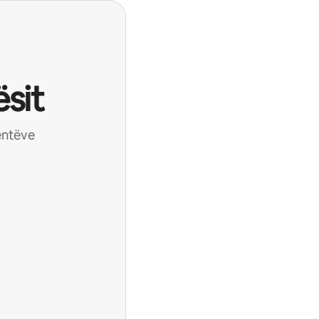
sit
ientëve