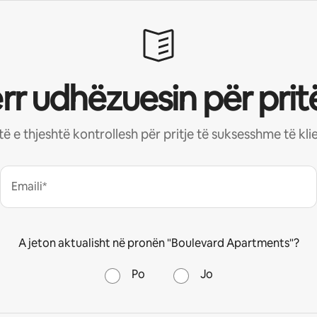
rr udhëzuesin për pritë
stë e thjeshtë kontrollesh për pritje të suksesshme të kl
Emaili*
A jeton aktualisht në pronën "Boulevard Apartments"?
Po
Jo