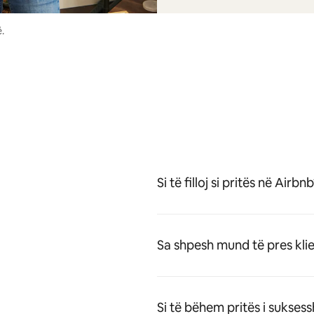
.
Si të filloj si pritës në Airbn
Sa shpesh mund të pres kli
Si të bëhem pritës i sukse