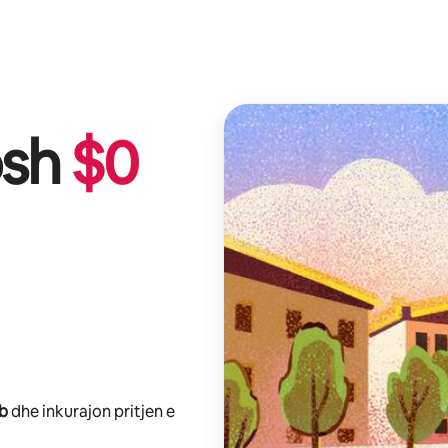
osh
$
0
nb
dhe inkurajon pritjen e