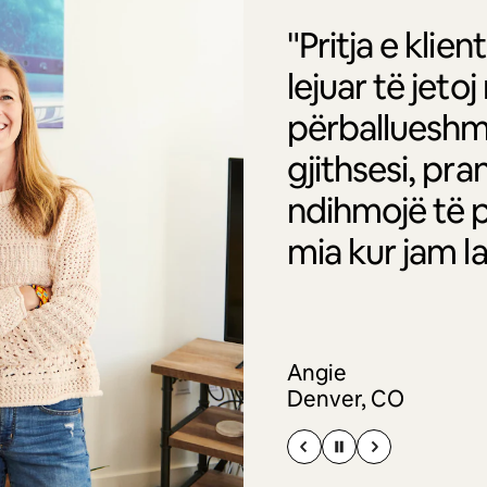
"Pritja e kli
lejuar të jet
përballueshm
gjithsesi, pr
ndihmojë të p
mia kur jam l
Angie
Denver, CO