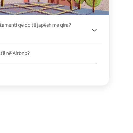
tamenti që do të japësh me qira?
ntë në Airbnb?