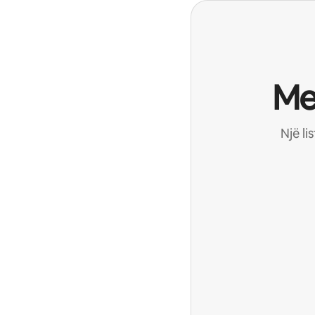
Me
Një li