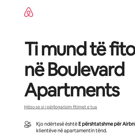
Kalo
te
përmbajtja
Ti mund të fit
në
Boulevard
Apartments
Mëso se si i përllogarisim fitimet e tua
Kjo ndërtesë është
E përshtatshme për Airb
klientëve në apartamentin tënd.