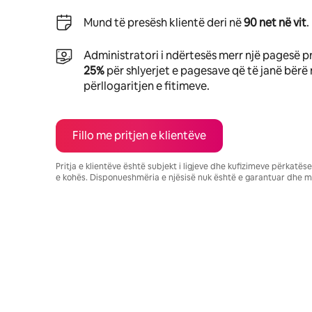
Mund të presësh klientë deri në
90 net në vit
.
Administratori i ndërtesës merr një pagesë p
25%
për shlyerjet e pagesave që të janë bërë 
përllogaritjen e fitimeve.
Fillo me pritjen e klientëve
Pritja e klientëve është subjekt i ligjeve dhe kufizimeve përkatë
e kohës. Disponueshmëria e njësisë nuk është e garantuar dhe m
Fitimet e tua të mundshme janë $592 në muaj