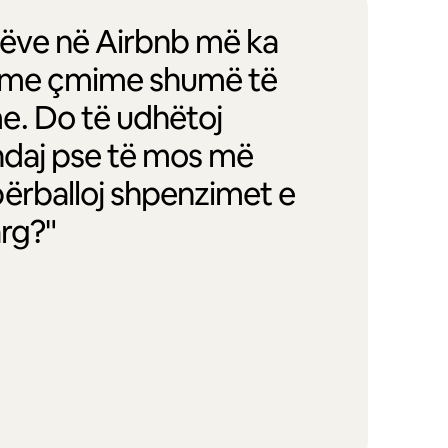
entëve në Airbnb më ka
oj me çmime shumë të
e. Do të udhëtoj
andaj pse të mos më
ërballoj shpenzimet e
arg?"