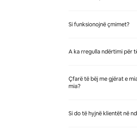
Si funksionojnë çmimet?
A ka rregulla ndërtimi për t
Çfarë të bëj me gjërat e mi
mia?
Si do të hyjnë klientët në n