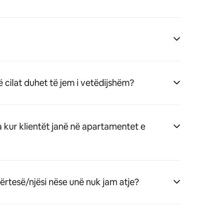
ë cilat duhet të jem i vetëdijshëm?
a kur klientët janë në apartamentet e
dërtesë/njësi nëse unë nuk jam atje?