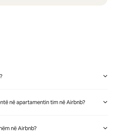
b?
entë në apartamentin tim në Airbnb?
sshëm në Airbnb?