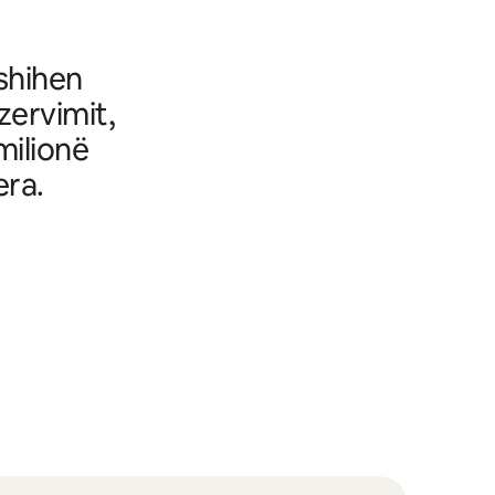
fshihen
ezervimit,
milionë
era.