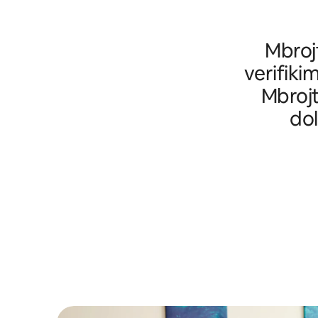
Mbrojt
verifikim
Mbrojt
dol