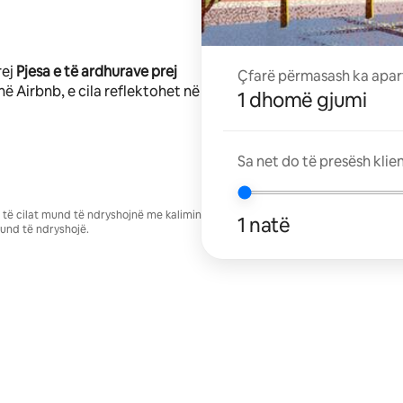
rej
Pjesa e të ardhurave prej
Çfarë përmasash ka apar
në Airbnb, e cila reflektohet në
1 dhomë gjumi
Sa net do të presësh klie
se të cilat mund të ndryshojnë me kalimin
1 natë
und të ndryshojë.