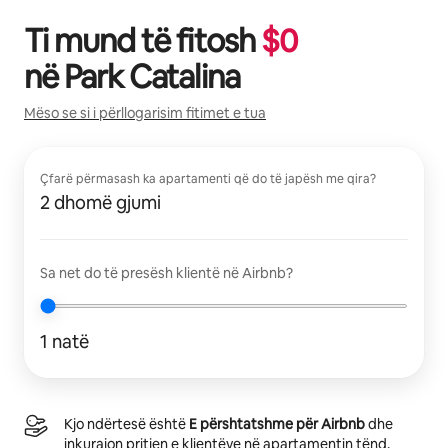
Ti mund të fitosh
$
0
në
Park Catalina
Mëso se si i përllogarisim fitimet e tua
Çfarë përmasash ka apartamenti që do të japësh me qira?
2 dhomë gjumi
Sa net do të presësh klientë në Airbnb?
1 natë
Kjo ndërtesë është
E përshtatshme për Airbnb
dhe
inkurajon pritjen e klientëve në apartamentin tënd.