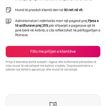
Mund të presësh klientë deri në
90 net në vit
.
Administratori i ndërtesës merr një pagesë prej
Pjesa e
të ardhurave prej 25%
për shlyerjet e pagesave që të
janë bërë në Airbnb, e cila reflektohet në përllogaritjen e
fitimeve.
Fillo me pritjen e klientëve
Pritja e klientëve është subjekt i ligjeve dhe kufizimeve përkatëse të
cilat mund të ndryshojnë me kalimin e kohës. Disponueshmëria e
njësisë nuk është e garantuar dhe mund të ndryshojë.
Fitimet e tua të mundshme janë $1256 në muaj