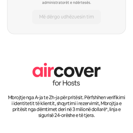
administratorët e ndërtesës.
Më dërgo udhëzuesin tim
Mbrojtje nga A-ja te Zh-ja për pritësit. Përfshihen verifikimi
i identitetit të klientit, shqyrtimi i rezervimit, Mbrojtja e
pritësit nga dëmtimet deri në 3 milionë dollarë*, linja e
sigurisë 24-orëshe e të tjera.