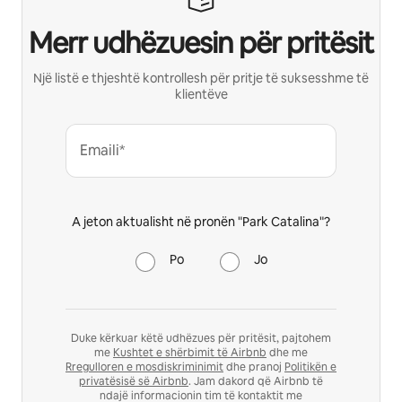
Merr udhëzuesin për pritësit
Një listë e thjeshtë kontrollesh për pritje të suksesshme të
klientëve
Emaili*
A jeton aktualisht në pronën "Park Catalina"?
Po
Jo
Duke kërkuar këtë udhëzues për pritësit, pajtohem
me
Kushtet e shërbimit të Airbnb
dhe me
Rregulloren e mosdiskriminimit
dhe pranoj
Politikën e
privatësisë së Airbnb
. Jam dakord që Airbnb të
ndajë informacionin tim të kontaktit me