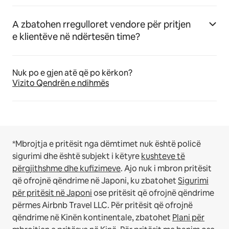
A zbatohen rregulloret vendore për pritjen
e klientëve në ndërtesën time?
Nuk po e gjen atë që po kërkon?
Vizito Qendrën e ndihmës
*Mbrojtja e pritësit nga dëmtimet nuk është policë
sigurimi dhe është subjekt i këtyre
kushteve të
përgjithshme dhe kufizimeve
.
Ajo nuk i mbron pritësit
që ofrojnë qëndrime në Japoni, ku zbatohet
Sigurimi
për pritësit në Japoni
ose pritësit që ofrojnë qëndrime
përmes Airbnb Travel LLC.
Për pritësit që ofrojnë
qëndrime në Kinën kontinentale, zbatohet
Plani për