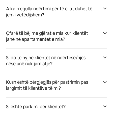
A ka rregulla ndërtimi për të cilat duhet të
jem i vetëdijshëm?
Çfarë të bëj me gjërat e mia kur klientët
janë në apartamentet e mia?
Si do të hyjnë klientët në ndërtesë/njësi
nëse unë nuk jam atje?
Kush është përgjegjës për pastrimin pas
largimit të klientëve të mi?
Si është parkimi për klientët?