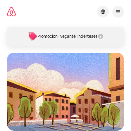
Kalo
te
përmbajtja
Promocion i veçantë i ndërtesës