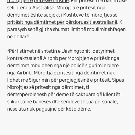
mbrojtjen e pritësve në Kinë
.
Për pritësit me banim ose
seli brenda Australisë, Mbrojtja e pritësit nga
dëmtimet është subjekt i
Kushteve të mbrojtjes së
pritësit nga dëmtimet për përdoruesit australianë
. Ki
parasysh se të gjitha shumat limit të mbulimit shfaqen
në dollarë.
*Për listimet në shtetin e Uashingtonit, detyrimet
kontraktuale të Airbnb për Mbrojtjen e pritësit nga
dëmtimet mbulohen nga një policë sigurimi e blerë
nga Airbnb. Mbrojtja e pritësit nga dëmtimet nuk
lidhet me Sigurimin për përgjegjësinë e pritësit. Sipas
Mbrojtjes së pritësit nga dëmtimet, ti
dëmshpërblehesh për dëme të caktuara që klientët i
shkaktojnë banesës dhe sendeve të tua personale,
nëse ata nuk paguajnë për këto dëme.