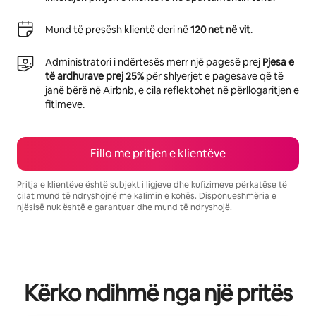
Mund të presësh klientë deri në
120 net në vit
.
Administratori i ndërtesës merr një pagesë prej
Pjesa e
të ardhurave prej 25%
për shlyerjet e pagesave që të
janë bërë në Airbnb, e cila reflektohet në përllogaritjen e
fitimeve.
Fillo me pritjen e klientëve
Pritja e klientëve është subjekt i ligjeve dhe kufizimeve përkatëse të
cilat mund të ndryshojnë me kalimin e kohës. Disponueshmëria e
njësisë nuk është e garantuar dhe mund të ndryshojë.
Fitimet e tua të mundshme janë $850 në muaj
Kërko ndihmë nga një pritës