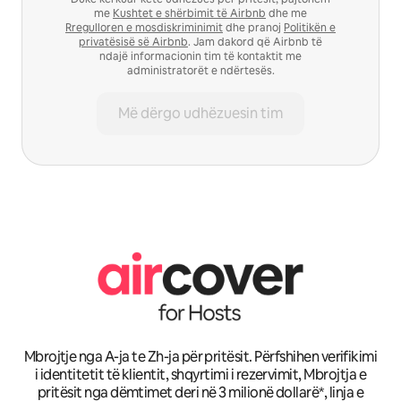
me
Kushtet e shërbimit të Airbnb
dhe me
Rregulloren e mosdiskriminimit
dhe pranoj
Politikën e
privatësisë së Airbnb
. Jam dakord që Airbnb të
ndajë informacionin tim të kontaktit me
administratorët e ndërtesës.
Më dërgo udhëzuesin tim
Mbrojtje nga A-ja te Zh-ja për pritësit. Përfshihen verifikimi
i identitetit të klientit, shqyrtimi i rezervimit, Mbrojtja e
pritësit nga dëmtimet deri në 3 milionë dollarë*, linja e