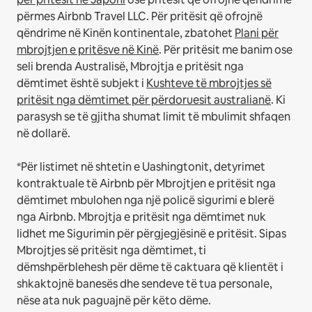
përmes Airbnb Travel LLC.
Për pritësit që ofrojnë
qëndrime në Kinën kontinentale, zbatohet
Plani për
mbrojtjen e pritësve në Kinë
.
Për pritësit me banim ose
seli brenda Australisë, Mbrojtja e pritësit nga
dëmtimet është subjekt i
Kushteve të mbrojtjes së
pritësit nga dëmtimet për përdoruesit australianë
. Ki
parasysh se të gjitha shumat limit të mbulimit shfaqen
në dollarë.
*Për listimet në shtetin e Uashingtonit, detyrimet
kontraktuale të Airbnb për Mbrojtjen e pritësit nga
dëmtimet mbulohen nga një policë sigurimi e blerë
nga Airbnb. Mbrojtja e pritësit nga dëmtimet nuk
lidhet me Sigurimin për përgjegjësinë e pritësit. Sipas
Mbrojtjes së pritësit nga dëmtimet, ti
dëmshpërblehesh për dëme të caktuara që klientët i
shkaktojnë banesës dhe sendeve të tua personale,
nëse ata nuk paguajnë për këto dëme.