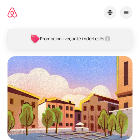
Kalo
te
përmbajtja
Promocion i veçantë i ndërtesës