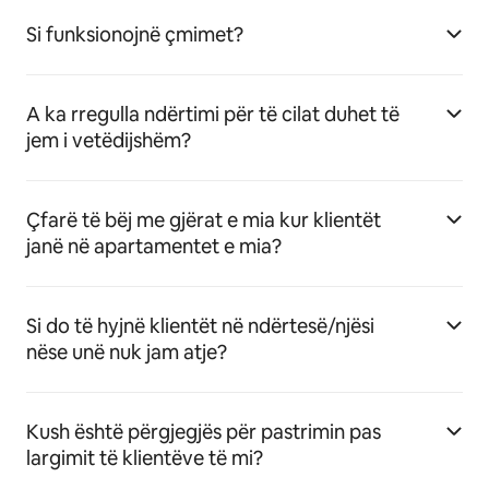
Si funksionojnë çmimet?
A ka rregulla ndërtimi për të cilat duhet të
jem i vetëdijshëm?
Çfarë të bëj me gjërat e mia kur klientët
janë në apartamentet e mia?
Si do të hyjnë klientët në ndërtesë/njësi
nëse unë nuk jam atje?
Kush është përgjegjës për pastrimin pas
largimit të klientëve të mi?