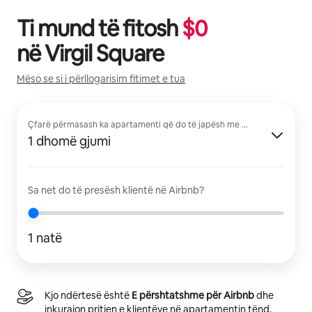
Ti mund të fitosh
$
0
në
Virgil Square
Mëso se si i përllogarisim fitimet e tua
Çfarë përmasash ka apartamenti që do të japësh me qira?
1 dhomë gjumi
Sa net do të presësh klientë në Airbnb?
1 natë
Kjo ndërtesë është
E përshtatshme për Airbnb
dhe
inkurajon pritjen e klientëve në apartamentin tënd.