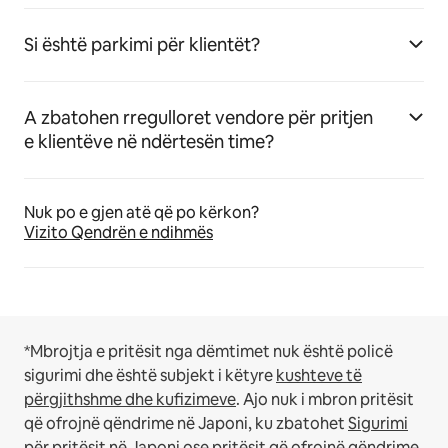
Si është parkimi për klientët?
A zbatohen rregulloret vendore për pritjen
e klientëve në ndërtesën time?
Nuk po e gjen atë që po kërkon?
Vizito Qendrën e ndihmës
*Mbrojtja e pritësit nga dëmtimet nuk është policë
sigurimi dhe është subjekt i këtyre
kushteve të
përgjithshme dhe kufizimeve
.
Ajo nuk i mbron pritësit
që ofrojnë qëndrime në Japoni, ku zbatohet
Sigurimi
për pritësit në Japoni
ose pritësit që ofrojnë qëndrime