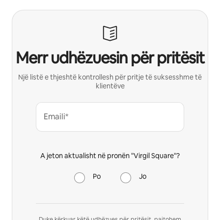
Merr udhëzuesin për pritësit
Një listë e thjeshtë kontrollesh për pritje të suksesshme të
klientëve
Emaili*
A jeton aktualisht në pronën "Virgil Square"?
Po
Jo
Duke kërkuar këtë udhëzues për pritësit, pajtohem