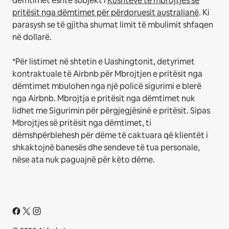
dëmtimet është subjekt i
Kushteve të mbrojtjes së
pritësit nga dëmtimet për përdoruesit australianë
. Ki
parasysh se të gjitha shumat limit të mbulimit shfaqen
në dollarë.
*Për listimet në shtetin e Uashingtonit, detyrimet
kontraktuale të Airbnb për Mbrojtjen e pritësit nga
dëmtimet mbulohen nga një policë sigurimi e blerë
nga Airbnb. Mbrojtja e pritësit nga dëmtimet nuk
lidhet me Sigurimin për përgjegjësinë e pritësit. Sipas
Mbrojtjes së pritësit nga dëmtimet, ti
dëmshpërblehesh për dëme të caktuara që klientët i
shkaktojnë banesës dhe sendeve të tua personale,
nëse ata nuk paguajnë për këto dëme.