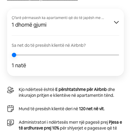
Çfarë përmasash ka apartamenti që do të japësh me qira?
1 dhomë gjumi
Sa net do të presësh klientë në Airbnb?
1 natë
Kjo ndërtesë është
E përshtatshme për Airbnb
dhe
inkurajon pritjen e klientëve në apartamentin tënd.
Mund të presësh klientë deri në
120 net në vit
.
Administratori i ndërtesës merr një pagesë prej
Pjesa e
të ardhurave prej 10%
për shlyerjet e pagesave që të