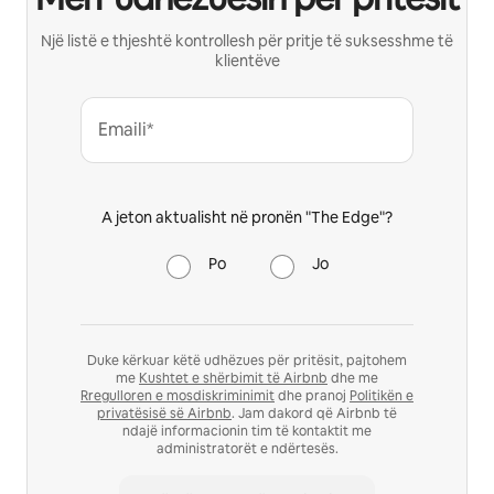
Një listë e thjeshtë kontrollesh për pritje të suksesshme të
klientëve
Emaili*
A jeton aktualisht në pronën "The Edge"?
Po
Jo
Duke kërkuar këtë udhëzues për pritësit, pajtohem
me
Kushtet e shërbimit të Airbnb
dhe me
Rregulloren e mosdiskriminimit
dhe pranoj
Politikën e
privatësisë së Airbnb
. Jam dakord që Airbnb të
ndajë informacionin tim të kontaktit me
administratorët e ndërtesës.