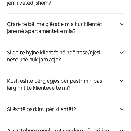
jem i vetëdijshëm?
Çfarë të bëj me gjërat e mia kur klientët
janë në apartamentet e mia?
Si do të hyjnë klientët në ndërtesë/njësi
nëse unë nuk jam atje?
Kush është përgjegjës për pastrimin pas
largimit të klientëve të mi?
Si është parkimi për klientët?
A zbatohen rregulloret vendore për pritjen