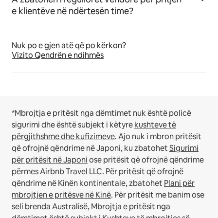
e klientëve në ndërtesën time?
Nuk po e gjen atë që po kërkon?
Vizito Qendrën e ndihmës
*Mbrojtja e pritësit nga dëmtimet nuk është policë
sigurimi dhe është subjekt i këtyre
kushteve të
përgjithshme dhe kufizimeve
.
Ajo nuk i mbron pritësit
që ofrojnë qëndrime në Japoni, ku zbatohet
Sigurimi
për pritësit në Japoni
ose pritësit që ofrojnë qëndrime
përmes Airbnb Travel LLC.
Për pritësit që ofrojnë
qëndrime në Kinën kontinentale, zbatohet
Plani për
mbrojtjen e pritësve në Kinë
.
Për pritësit me banim ose
seli brenda Australisë, Mbrojtja e pritësit nga