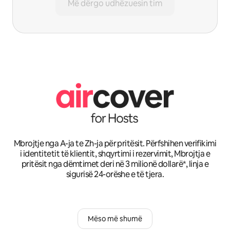
Më dërgo udhëzuesin tim
Mbrojtje nga A-ja te Zh-ja për pritësit. Përfshihen verifikimi
i identitetit të klientit, shqyrtimi i rezervimit, Mbrojtja e
pritësit nga dëmtimet deri në 3 milionë dollarë*, linja e
sigurisë 24-orëshe e të tjera.
Mëso më shumë