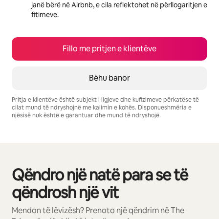
janë bërë në Airbnb, e cila reflektohet në përllogaritjen e
fitimeve.
Fillo me pritjen e klientëve
Bëhu banor
Pritja e klientëve është subjekt i ligjeve dhe kufizimeve përkatëse të
cilat mund të ndryshojnë me kalimin e kohës. Disponueshmëria e
njësisë nuk është e garantuar dhe mund të ndryshojë.
Fitimet e tua të mundshme janë $921 në muaj
Qëndro një natë para se të
Po shfaqim 0 nga 0 artikuj
qëndrosh një vit
Mendon të lëvizësh? Prenoto një qëndrim në The