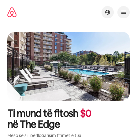
Kalo
te
përmbajtja
Ti mund të fitosh
$
0
në
The Edge
Mëso se si i përllogarisim fitimet e tua